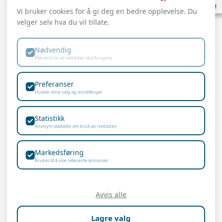
Se hva som skjer!
Vi bruker cookies for å gi deg en bedre opplevelse. Du
velger selv hva du vil tillate.
post@knytte.no
Hovedkontor
Trondheim:
Nødvendig
Bjørn:
+47 951 64
Påkrevd for at nettsiden skal fungere
364
Øvre Flatåsveg 36
Anders:
+47 900 89
7079 Flatåsen
Preferanser
490
Husker dine valg og innstillinger
Emil:
+47 982 57 177
Kontor Oslo:
Statistikk
Anonym statistikk om bruk av nettsiden
Lienga 6
Markedsføring
1414 Trollåsen
Brukes til å vise relevante annonser
Avvis alle
Lagre valg