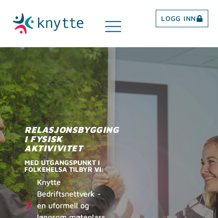
LOGG INN
RELASJONSBYGGING
I FYSISK
AKTIVIVITET
MED UTGANGSPUNKT I
FOLKEHELSA TILBYR VI:
Knytte
Bedriftsnettverk -
en uformell og
lønnsom møteplass