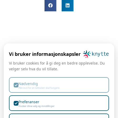
Vi bruker informasjonskapsler
Vi bruker cookies for å gi deg en bedre opplevelse. Du
velger selv hva du vil tillate.
post@knytte.no
Hovedkontor
Trondheim:
Nødvendig
Bjørn:
+47 951 64
Påkrevd for at nettsiden skal fungere
364
Øvre Flatåsveg 36
Anders:
+47 900 89
7079 Flatåsen
Preferanser
490
Husker dine valg og innstillinger
Emil:
+47 982 57 177