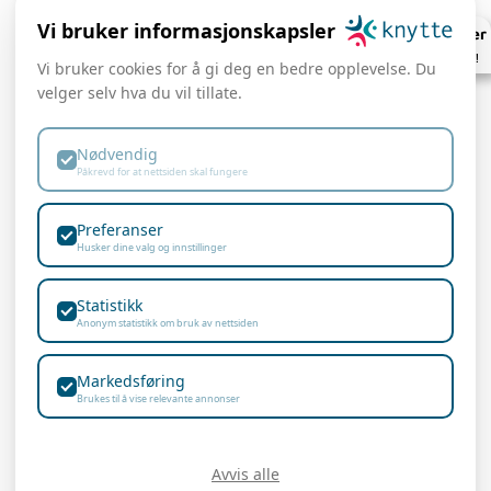
Vi bruker informasjonskapsler
Knyttekalender
Se hva som skjer!
Vi bruker cookies for å gi deg en bedre opplevelse. Du
velger selv hva du vil tillate.
post@knytte.no
Hovedkontor
Trondheim:
Nødvendig
Bjørn:
+47 951 64
Påkrevd for at nettsiden skal fungere
364
Øvre Flatåsveg 36
Anders:
+47 900 89
7079 Flatåsen
Preferanser
490
Husker dine valg og innstillinger
Emil:
+47 982 57 177
Kontor Oslo:
Statistikk
Anonym statistikk om bruk av nettsiden
Lienga 6
Markedsføring
1414 Trollåsen
Brukes til å vise relevante annonser
Avvis alle