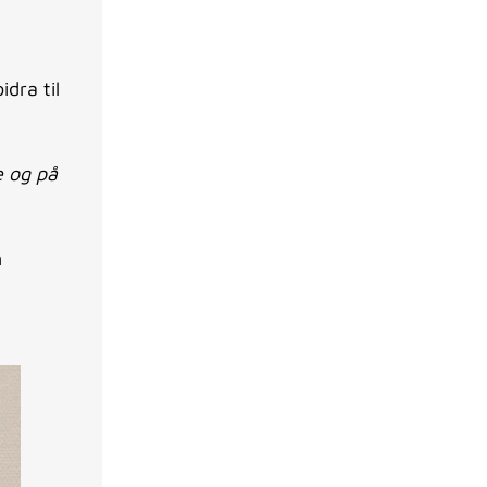
dra til
e og på
n