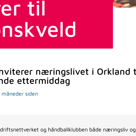
er til
onskveld
viterer næringslivet i Orkland t
ende ettermiddag
 måneder siden
bedriftsnettverket og håndballklubben både næringsliv og