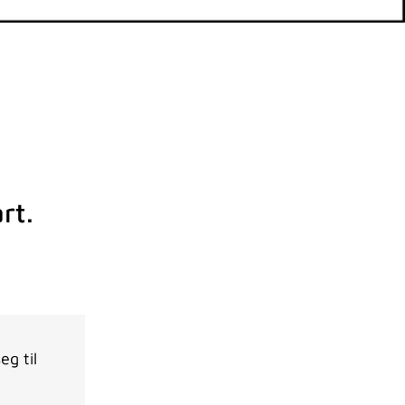
rt.
g til