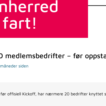
nnherred
 fart!
 medlemsbedrifter – før oppsta
 måneder siden
 offisiell Kickoff, har nærmere 20 bedrifter knyttet se