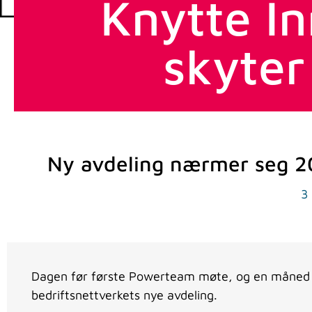
Knytte I
skyter
Ny avdeling nærmer seg 20
3
Dagen før første Powerteam møte, og en måned før
bedriftsnettverkets nye avdeling.