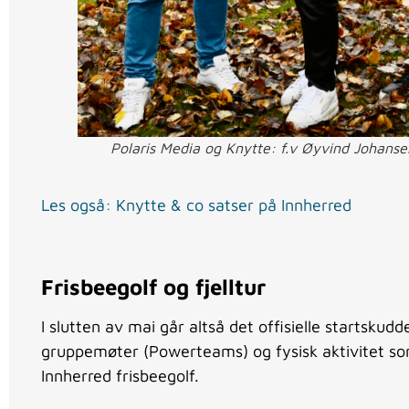
Polaris Media og Knytte: f.v Øyvind Johansen
Les også: Knytte & co satser på Innherred
Frisbeegolf og fjelltur
I slutten av mai går altså det offisielle startsk
gruppemøter (Powerteams) og fysisk aktivitet som a
Innherred frisbeegolf.