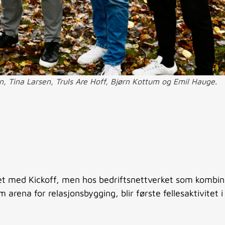
, Tina Larsen, Truls Are Hoff, Bjørn Kottum og Emil Hauge.
uddet med Kickoff, men hos bedriftsnettverket som kombin
rena for relasjonsbygging, blir første fellesaktivitet i