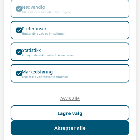
Trondheim:
Nødvendig
Bjørn:
+47 951 64
Påkrevd for at nettsiden skal fungere
364
Øvre Flatåsveg 36
Anders:
+47 900 89
7079 Flatåsen
Preferanser
490
Husker dine valg og innstillinger
Emil:
+47 982 57 177
Kontor Oslo:
Statistikk
Anonym statistikk om bruk av nettsiden
Lienga 6
Markedsføring
1414 Trollåsen
Brukes til å vise relevante annonser
Avvis alle
Lagre valg
Aksepter alle
Personvern og Cookies